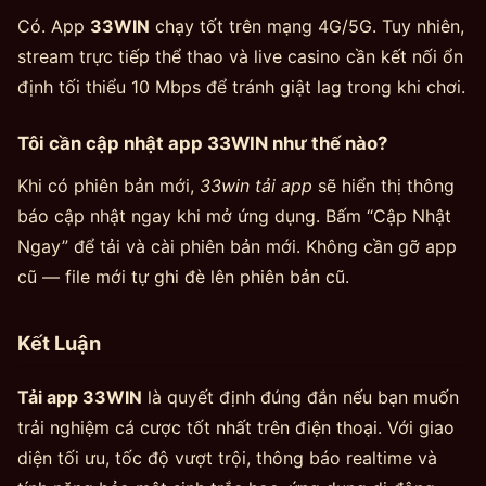
Có. App
33WIN
chạy tốt trên mạng 4G/5G. Tuy nhiên,
stream trực tiếp thể thao và live casino cần kết nối ổn
định tối thiểu 10 Mbps để tránh giật lag trong khi chơi.
Tôi cần cập nhật app 33WIN như thế nào?
Khi có phiên bản mới,
33win tải app
sẽ hiển thị thông
báo cập nhật ngay khi mở ứng dụng. Bấm “Cập Nhật
Ngay” để tải và cài phiên bản mới. Không cần gỡ app
cũ — file mới tự ghi đè lên phiên bản cũ.
Kết Luận
Tải app 33WIN
là quyết định đúng đắn nếu bạn muốn
trải nghiệm cá cược tốt nhất trên điện thoại. Với giao
diện tối ưu, tốc độ vượt trội, thông báo realtime và