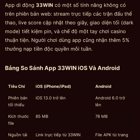
App di động
33WIN
có một số tính năng không có
trên phiên bản web: stream trực tiếp các trận đấu thể
thao, live score cập nhật theo giây, giao diện tối (dark
mode) tiết kiệm pin, và chế độ một tay chơi casino
thuận tiện. Người chơi dùng app cũng nhận thêm 5%
thưởng nạp tiền độc quyền mỗi tuần.
Bảng So Sánh App 33WIN iOS Và Android
Tiêu Chí
iOS (iPhone/iPad)
Android
Phiên bản
iOS 13.0 trở lên
Android 6.0 trở
tối thiểu
lên
Kích thước
85 MB
78 MB
file
Nguồn tải
Link trực tiếp từ 33WIN
File APK từ trang