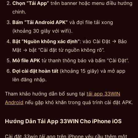
Chọn “Tải App”
trên banner hoặc menu điều hướng
chính.
Bấm “Tải Android APK”
và đợi file tải xong
(khoảng 30 giây với wifi).
Bật “Nguồn không xác định”
: vào Cài Đặt → Bảo
Mật → bật “Cài đặt từ nguồn không rõ”.
Mở file APK
từ thanh thông báo và bấm “Cài Đặt”.
Đợi cài đặt hoàn tất
(khoảng 15 giây) và mở app
lên đăng nhập.
Tham khảo hướng dẫn bổ sung tại
tải app 33WIN
Android
nếu gặp khó khăn trong quá trình cài đặt APK.
Hướng Dẫn Tải App 33WIN Cho iPhone iOS
Cài đặt
33win tải app
trên iPhone yêu cầu thêm một