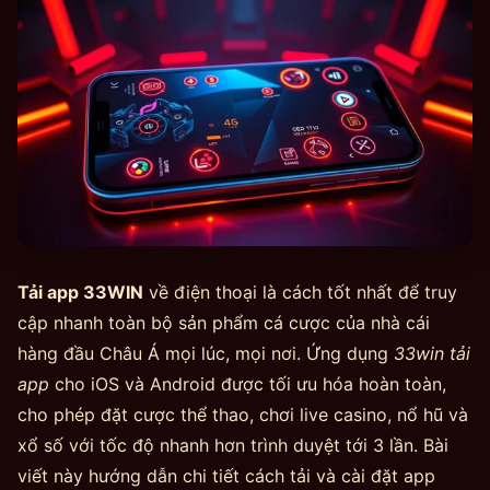
Tải app 33WIN
về điện thoại là cách tốt nhất để truy
cập nhanh toàn bộ sản phẩm cá cược của nhà cái
hàng đầu Châu Á mọi lúc, mọi nơi. Ứng dụng
33win tải
app
cho iOS và Android được tối ưu hóa hoàn toàn,
cho phép đặt cược thể thao, chơi live casino, nổ hũ và
xổ số với tốc độ nhanh hơn trình duyệt tới 3 lần. Bài
viết này hướng dẫn chi tiết cách tải và cài đặt app