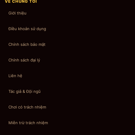
VỀ CHÚNG TÔI
Giới thiệu
Điều khoản sử dụng
Chính sách bảo mật
Chính sách đại lý
Liên hệ
Tác giả & Đội ngũ
Chơi có trách nhiệm
Miễn trừ trách nhiệm