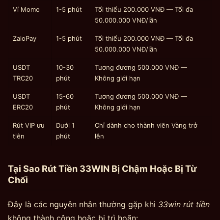
Ví Momo
1-5 phút
Tối thiểu 200.000 VNĐ — Tối đa
50.000.000 VNĐ/lần
ZaloPay
1-5 phút
Tối thiểu 200.000 VNĐ — Tối đa
50.000.000 VNĐ/lần
USDT
10-30
Tương đương 500.000 VNĐ —
TRC20
phút
Không giới hạn
USDT
15-60
Tương đương 500.000 VNĐ —
ERC20
phút
Không giới hạn
Rút VIP ưu
Dưới 1
Chỉ dành cho thành viên Vàng trở
tiên
phút
lên
Tại Sao Rút Tiền 33WIN Bị Chậm Hoặc Bị Từ
Chối
Đây là các nguyên nhân thường gặp khi
33win rút tiền
không thành công hoặc bị trì hoãn: