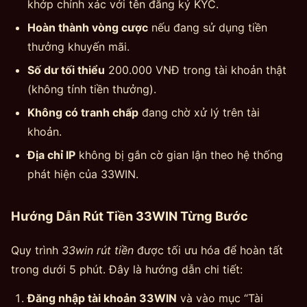
khớp chính xác với tên đăng ký KYC.
Hoàn thành vòng cược
nếu đang sử dụng tiền
thưởng khuyến mãi.
Số dư tối thiểu
200.000 VNĐ trong tài khoản thật
(không tính tiền thưởng).
Không có tranh chấp
đang chờ xử lý trên tài
khoản.
Địa chỉ IP
không bị gắn cờ gian lận theo hệ thống
phát hiện của 33WIN.
Hướng Dẫn Rút Tiền 33WIN Từng Bước
Quy trình
33win rút tiền
được tối ưu hóa để hoàn tất
trong dưới 5 phút. Đây là hướng dẫn chi tiết:
Đăng nhập tài khoản 33WIN
và vào mục “Tài