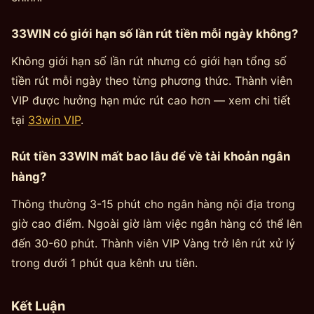
33WIN có giới hạn số lần rút tiền mỗi ngày không?
Không giới hạn số lần rút nhưng có giới hạn tổng số
tiền rút mỗi ngày theo từng phương thức. Thành viên
VIP được hưởng hạn mức rút cao hơn — xem chi tiết
tại
33win VIP
.
Rút tiền 33WIN mất bao lâu để về tài khoản ngân
hàng?
Thông thường 3-15 phút cho ngân hàng nội địa trong
giờ cao điểm. Ngoài giờ làm việc ngân hàng có thể lên
đến 30-60 phút. Thành viên VIP Vàng trở lên rút xử lý
trong dưới 1 phút qua kênh ưu tiên.
Kết Luận