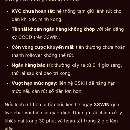
KYC chưa hoàn tất
: hệ thống tạm giữ lệnh rút cho
đến khi xác minh xong.
Tên tài khoản ngân hàng không khớp
với tên đăng
ký CCCD trên 33WIN.
Còn vòng cược khuyến mãi
: tiền thưởng chưa hoàn
thành rollover không thể rút.
Ngân hàng bảo trì
: thường xảy ra từ 0-4 giờ sáng,
thử lại sau khi bảo trì xong.
Vượt hạn mức ngày
: liên hệ CSKH để nâng hạn
mức nếu cần rút số tiền lớn hơn.
Nếu lệnh rút tiền bị từ chối, liên hệ ngay
33WIN
qua
live chat với biên lai giao dịch. Đội ngũ tài chính xử lý
khiếu nại trong 30 phút và hoàn tất trong 2 giờ làm
việc.