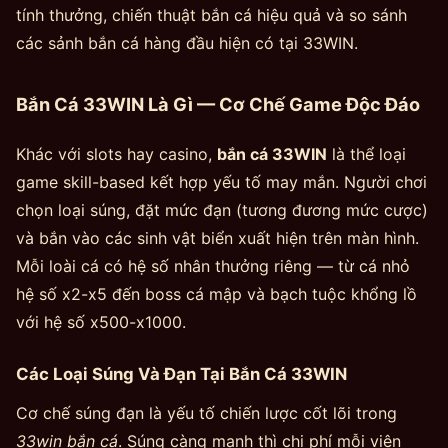
tính thưởng, chiến thuật bắn cá hiệu quả và so sánh
các sảnh bắn cá hàng đầu hiện có tại 33WIN.
Bắn Cá 33WIN Là Gì — Cơ Chế Game Độc Đáo
Khác với slots hay casino,
bắn cá 33WIN
là thể loại
game skill-based kết hợp yếu tố may mắn. Người chơi
chọn loại súng, đặt mức đạn (tương đương mức cược)
và bắn vào các sinh vật biển xuất hiện trên màn hình.
Mỗi loài cá có hệ số nhân thưởng riêng — từ cá nhỏ
hệ số x2-x5 đến boss cá mập và bạch tuộc khổng lồ
với hệ số x500-x1000.
Các Loại Súng Và Đạn Tại Bắn Cá 33WIN
Cơ chế súng đạn là yếu tố chiến lược cốt lõi trong
33win bắn cá
. Súng càng mạnh thì chi phí mỗi viên