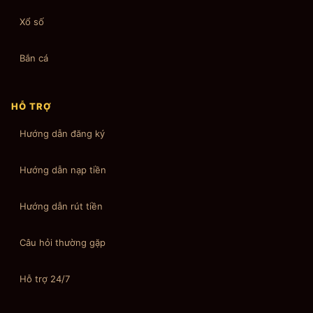
Xổ số
Bắn cá
HỖ TRỢ
Hướng dẫn đăng ký
Hướng dẫn nạp tiền
Hướng dẫn rút tiền
Câu hỏi thường gặp
Hỗ trợ 24/7