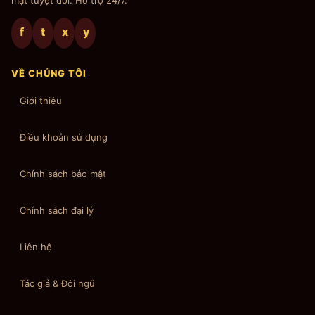
mật tuyệt đối. Hỗ trợ 24/7.
f
t
x
y
VỀ CHÚNG TÔI
Giới thiệu
Điều khoản sử dụng
Chính sách bảo mật
Chính sách đại lý
Liên hệ
Tác giả & Đội ngũ