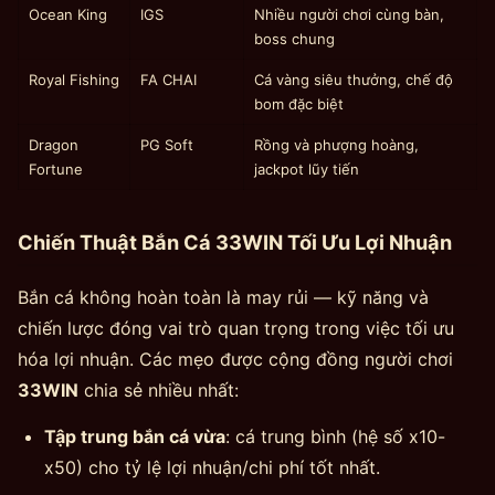
Ocean King
IGS
Nhiều người chơi cùng bàn,
boss chung
Royal Fishing
FA CHAI
Cá vàng siêu thưởng, chế độ
bom đặc biệt
Dragon
PG Soft
Rồng và phượng hoàng,
Fortune
jackpot lũy tiến
Chiến Thuật Bắn Cá 33WIN Tối Ưu Lợi Nhuận
Bắn cá không hoàn toàn là may rủi — kỹ năng và
chiến lược đóng vai trò quan trọng trong việc tối ưu
hóa lợi nhuận. Các mẹo được cộng đồng người chơi
33WIN
chia sẻ nhiều nhất:
Tập trung bắn cá vừa
: cá trung bình (hệ số x10-
x50) cho tỷ lệ lợi nhuận/chi phí tốt nhất.