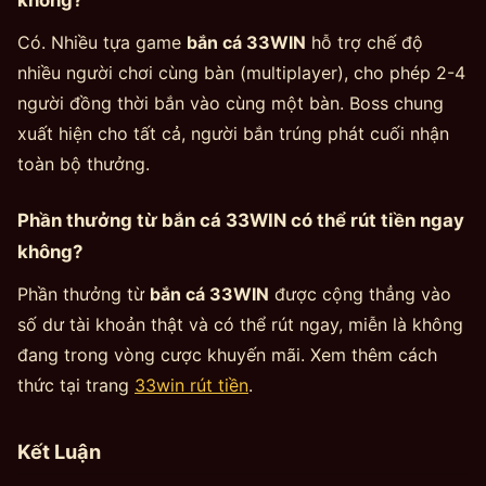
không?
Có. Nhiều tựa game
bắn cá 33WIN
hỗ trợ chế độ
nhiều người chơi cùng bàn (multiplayer), cho phép 2-4
người đồng thời bắn vào cùng một bàn. Boss chung
xuất hiện cho tất cả, người bắn trúng phát cuối nhận
toàn bộ thưởng.
Phần thưởng từ bắn cá 33WIN có thể rút tiền ngay
không?
Phần thưởng từ
bắn cá 33WIN
được cộng thẳng vào
số dư tài khoản thật và có thể rút ngay, miễn là không
đang trong vòng cược khuyến mãi. Xem thêm cách
thức tại trang
33win rút tiền
.
Kết Luận