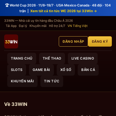
🏆
World Cup 2026
· 11/6–19/7 · USA·Mexico·Canada · 48 đội · 104
trận |
Xem tất cả tin tức WC 2026 tại 33Win →
33WIN — Nhà cái uy tín hàng đầu Châu Á 2026
Tải App
Đại lý
Khuyến mãi
Hỗ trợ 24/7
VN Tiếng Việt
ĐĂNG NHẬP
ĐĂNG KÝ
TRANG CHỦ
THỂ THAO
LIVE CASINO
SLOTS
GAME BÀI
XỔ SỐ
BẮN CÁ
KHUYẾN MÃI
TIN TỨC
Về 33WIN