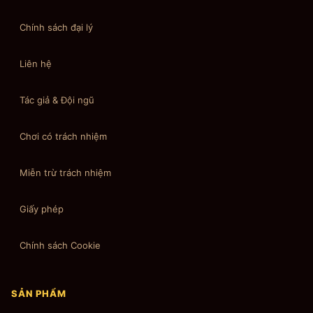
Chính sách đại lý
Liên hệ
Tác giả & Đội ngũ
Chơi có trách nhiệm
Miễn trừ trách nhiệm
Giấy phép
Chính sách Cookie
SẢN PHẨM