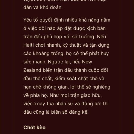
dẫn và khó đoán.
Yếu tố quyết định nhiều khả năng nằm
ở việc đội nào áp đặt được kịch bản
trận đấu phù hợp với sở trường. Nếu
Haiti chơi nhanh, kỹ thuật và tận dụng
các khoảng trống, họ có thể phát huy
sức mạnh. Ngược lại, nếu New
Zealand biến trận đấu thành cuộc đối
đầu thể chất, kiểm soát chặt chẽ và
hạn chế không gian, lợi thế sẽ nghiêng
về phía họ. Như mọi trận giao hữu,
việc xoay tua nhân sự và động lực thi
đấu cũng là biến số đáng kể.
Chốt kèo