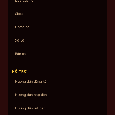
Live Casino
Slots
Game bài
Xổ số
Bắn cá
HỖ TRỢ
Hướng dẫn đăng ký
Hướng dẫn nạp tiền
Hướng dẫn rút tiền