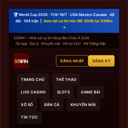
🏆
World Cup 2026
· 11/6–19/7 · USA·Mexico·Canada · 48
đội · 104 trận |
Xem tất cả tin tức WC 2026 tại 33Win
→
33WIN — Nhà cái uy tín hàng đầu Châu Á 2026
Tải App
Đại lý
Khuyến mãi
Hỗ trợ 24/7
VN Tiếng Việt
ĐĂNG NHẬP
ĐĂNG KÝ
TRANG CHỦ
THỂ THAO
LIVE CASINO
SLOTS
GAME BÀI
XỔ SỐ
BẮN CÁ
KHUYẾN MÃI
TIN TỨC