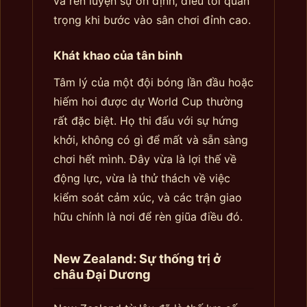
và rèn luyện sự ổn định, điều tối quan
trọng khi bước vào sân chơi đỉnh cao.
Khát khao của tân binh
Tâm lý của một đội bóng lần đầu hoặc
hiếm hoi được dự World Cup thường
rất đặc biệt. Họ thi đấu với sự hứng
khởi, không có gì để mất và sẵn sàng
chơi hết mình. Đây vừa là lợi thế về
động lực, vừa là thử thách về việc
kiểm soát cảm xúc, và các trận giao
hữu chính là nơi để rèn giũa điều đó.
New Zealand: Sự thống trị ở
châu Đại Dương