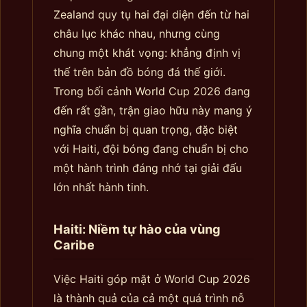
Zealand quy tụ hai đại diện đến từ hai
châu lục khác nhau, nhưng cùng
chung một khát vọng: khẳng định vị
thế trên bản đồ bóng đá thế giới.
Trong bối cảnh World Cup 2026 đang
đến rất gần, trận giao hữu này mang ý
nghĩa chuẩn bị quan trọng, đặc biệt
với Haiti, đội bóng đang chuẩn bị cho
một hành trình đáng nhớ tại giải đấu
lớn nhất hành tinh.
Haiti: Niềm tự hào của vùng
Caribe
Việc Haiti góp mặt ở World Cup 2026
là thành quả của cả một quá trình nỗ