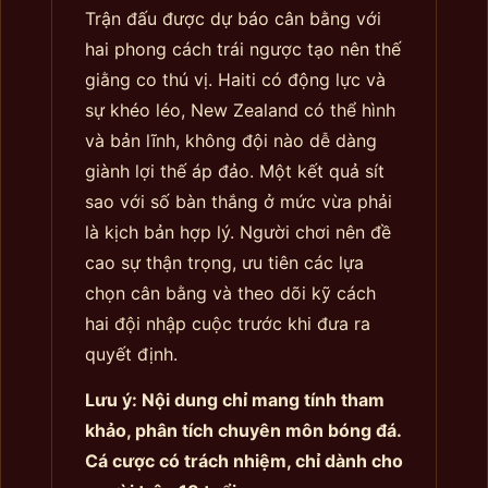
Trận đấu được dự báo cân bằng với
hai phong cách trái ngược tạo nên thế
giằng co thú vị. Haiti có động lực và
sự khéo léo, New Zealand có thể hình
và bản lĩnh, không đội nào dễ dàng
giành lợi thế áp đảo. Một kết quả sít
sao với số bàn thắng ở mức vừa phải
là kịch bản hợp lý. Người chơi nên đề
cao sự thận trọng, ưu tiên các lựa
chọn cân bằng và theo dõi kỹ cách
hai đội nhập cuộc trước khi đưa ra
quyết định.
Lưu ý: Nội dung chỉ mang tính tham
khảo, phân tích chuyên môn bóng đá.
Cá cược có trách nhiệm, chỉ dành cho